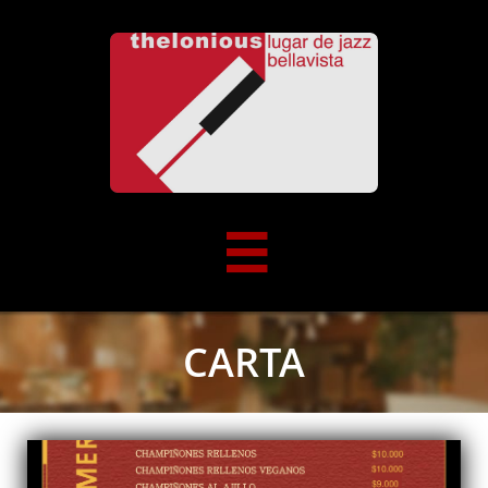

CARTA